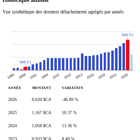
Vue synthétique des derniers détachements agrégés par année.
Split 3:1
Split 3:1
1995
1998
2001
2004
2007
2010
2013
2016
2019
2022
2025
ANNÉE
MONTANT
VARIATION
2026
0,620 $CA
-46.89 %
2025
1,167 $CA
10.37 %
2024
1,058 $CA
13.36 %
2023
0,933 $CA
8.49 %