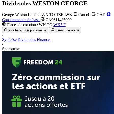
Dividendes
WESTON GEORGE
George Weston Limited
WN.TO
TSE: WN
Canada
CAD
Consommation de base
CA9611485090
Places de cotation :
WN.TO
WX5.F
Ajouter à mon portefeuille
Créer une alerte
•
Synthèse
Dividendes
Finances
•
Sponsorisé