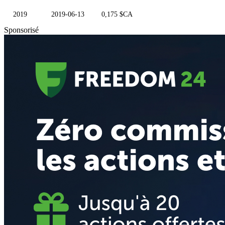
2019
2019-06-13
0,175 $CA
Sponsorisé