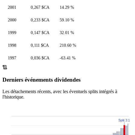
2001
0,267 $CA
14.29 %
2000
0,233 $CA
59.10 %
1999
0,147 $CA
32.01 %
1998
0,111 $CA
210.60 %
1997
0,036 $CA
-63.41 %
Derniers événements dividendes
Les détachements récents, avec les éventuels splits intégrés à
l'historique.
Split 3:1