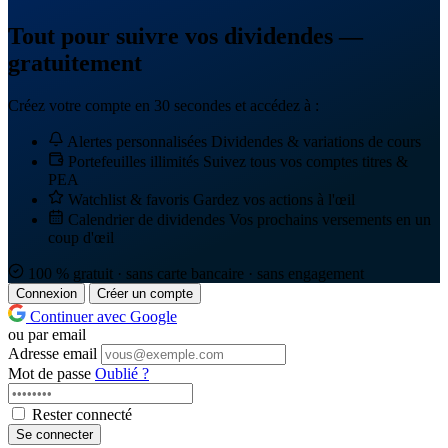
Tout pour suivre vos dividendes —
gratuitement
Créez votre compte en 30 secondes et accédez à :
Alertes personnalisées
Dividendes & variations de cours
Portefeuilles illimités
Suivez tous vos comptes titres &
PEA
Watchlist & favoris
Gardez vos actions à l'œil
Calendrier de dividendes
Vos prochains versements en un
coup d'œil
100 % gratuit · sans carte bancaire · sans engagement
Connexion
Créer un compte
Continuer avec Google
ou par email
Adresse email
Mot de passe
Oublié ?
Rester connecté
Se connecter