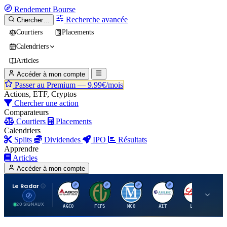
Rendement
Bourse
Recherche avancée
Chercher…
Courtiers
Placements
Calendriers
Articles
Accéder à mon compte
Passer au Premium —
9.99€/mois
Actions, ETF, Cryptos
Chercher une action
Comparateurs
Courtiers
Placements
Calendriers
Splits
Dividendes
IPO
Résultats
Apprendre
Articles
Accéder à mon compte
Le Radar
A
F
M
A
E
20 SIGNAUX
AGCO
FCFS
MCO
AIT
LLY
JA