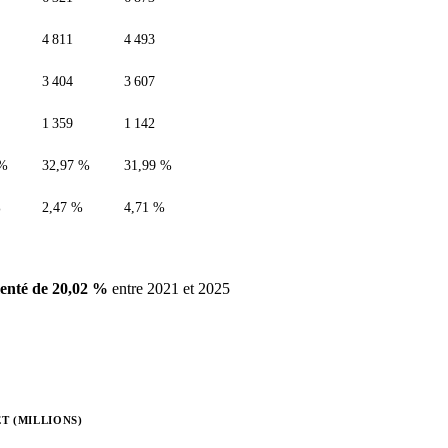
4 811
4 493
3 404
3 607
1 359
1 142
 %
32,97 %
31,99 %
%
2,47 %
4,71 %
enté de 20,02 %
entre 2021 et 2025
T (MILLIONS)