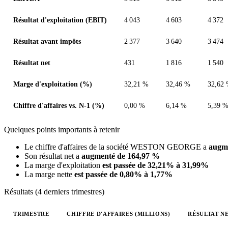
Résultat d'exploitation (EBIT)
4 043
4 603
4 372
Résultat avant impôts
2 377
3 640
3 474
Résultat net
431
1 816
1 540
Marge d'exploitation (%)
32,21 %
32,46 %
32,62
Chiffre d'affaires vs. N-1 (%)
0,00 %
6,14 %
5,39 
Quelques points importants à retenir
Le chiffre d'affaires de la société WESTON GEORGE a
augm
Son résultat net a
augmenté de 164,97 %
La marge d'exploitation
est passée de 32,21% à 31,99%
La marge nette
est passée de 0,80% à 1,77%
Résultats (4 derniers trimestres)
TRIMESTRE
CHIFFRE D'AFFAIRES (MILLIONS)
RÉSULTAT NE
Valeurs trimestrielles en millions (dollar canadien)