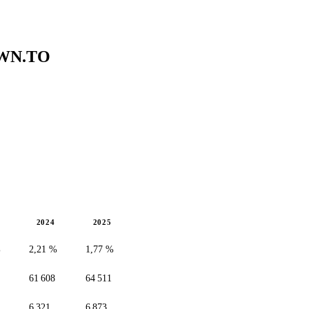
WN.TO
2024
2025
%
2,21 %
1,77 %
61 608
64 511
6 321
6 873