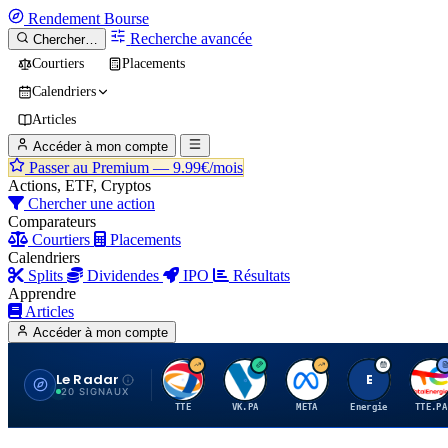
Rendement
Bourse
Recherche avancée
Chercher…
Courtiers
Placements
Calendriers
Articles
Accéder à mon compte
Passer au Premium —
9.99€/mois
Actions, ETF, Cryptos
Chercher une action
Comparateurs
Courtiers
Placements
Calendriers
Splits
Dividendes
IPO
Résultats
Apprendre
Articles
Accéder à mon compte
Le Radar
T
V
M
E
T
20 SIGNAUX
TTE
VK.PA
META
Energie
TTE.PA