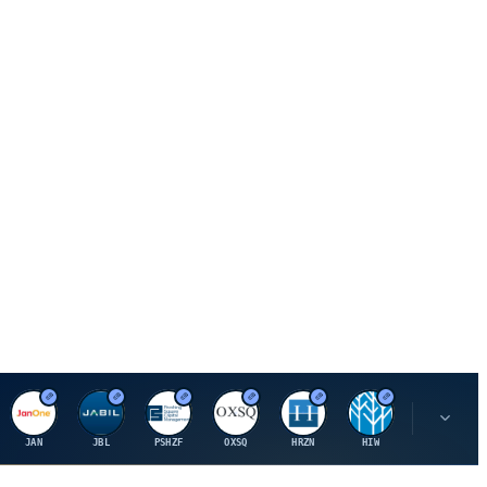
J
J
P
O
H
H
U
JAN
JBL
PSHZF
OXSQ
HRZN
HIW
UMH