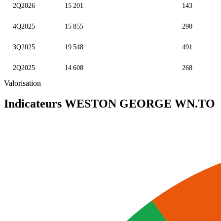
2Q2026
15 201
143
4Q2025
15 855
290
3Q2025
19 548
491
2Q2025
14 608
268
Valorisation
Indicateurs WESTON GEORGE
WN.TO