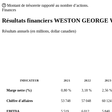
Montant de trésorerie rapporté au nombre d’actions.
Finances
Résultats financiers WESTON GEORGE
Résultats annuels (en millions, dollar canadien)
INDICATEUR
2021
2022
2023
Valeurs en millions (dollar canadien)
Marge nette (%)
0,80 %
3,18 %
2,56 
Chiffre d'affaires
53 748
57 048
60 124
EBITDA
5 519
6 012
5 840