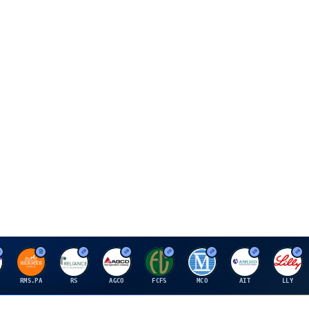
H
R
A
F
M
A
E
RMS.PA
RS
AGCO
FCFS
MCO
AIT
LLY