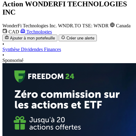
Action
WONDERFI TECHNOLOGIES
INC
WonderFi Technologies Inc.
WNDR.TO
TSE: WNDR
Canada
CAD
Technologies
Ajouter à mon portefeuille
Créer une alerte
•
Synthèse
Dividendes
Finances
•
Sponsorisé