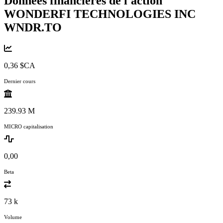
Données financières de l'action
WONDERFI TECHNOLOGIES INC
WNDR.TO
0,36 $CA
Dernier cours
239.93 M
MICRO capitalisation
0,00
Beta
73 k
Volume