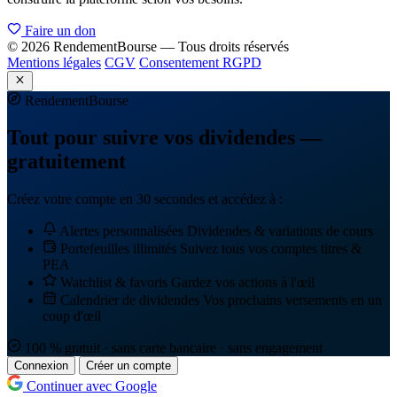
Faire un don
© 2026 RendementBourse — Tous droits réservés
Mentions légales
CGV
Consentement RGPD
Rendement
Bourse
Tout pour suivre vos dividendes —
gratuitement
Créez votre compte en 30 secondes et accédez à :
Alertes personnalisées
Dividendes & variations de cours
Portefeuilles illimités
Suivez tous vos comptes titres &
PEA
Watchlist & favoris
Gardez vos actions à l'œil
Calendrier de dividendes
Vos prochains versements en un
coup d'œil
100 % gratuit · sans carte bancaire · sans engagement
Connexion
Créer un compte
Continuer avec Google