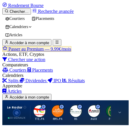
Rendement
Bourse
Recherche avancée
Chercher…
Courtiers
Placements
Calendriers
Articles
Accéder à mon compte
Passer au Premium —
9.99€/mois
Actions, ETF, Cryptos
Chercher une action
Comparateurs
Courtiers
Placements
Calendriers
Splits
Dividendes
IPO
Résultats
Apprendre
Articles
Accéder à mon compte
Le Radar
T
H
R
A
F
20 SIGNAUX
TTE.PA
RMS.PA
RS
AGCO
FCFS
MC