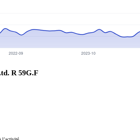
Ltd. R
59G.F
l’activité.