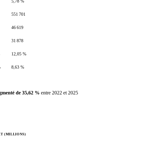
5,78 %
551 701
46 619
31 878
%
12,05 %
%
8,63 %
gmenté de 35,62 %
entre 2022 et 2025
T (MILLIONS)