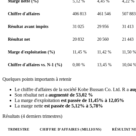
Marge nette (%)
5,12 %
4,45 %
4,22 %
Chiffre d'affaires
406 813
461 546
507 883
Résultat avant impôts
31 025
29 956
31 413
Résultat net
20 832
20 560
21 443
Marge d'exploitation (%)
11,45 %
11,42 %
11,50 
Chiffre d'affaires vs. N-1 (%)
0,00 %
13,45 %
10,04 
Quelques points importants à retenir
Le chiffre d'affaires de la société Kobe Bussan Co. Ltd. R a
au
Son résultat net a
augmenté de 53,02 %
La marge d'exploitation
est passée de 11,45% à 12,05%
La marge nette
est passée de 5,12% à 5,78%
Résultats (4 derniers trimestres)
TRIMESTRE
CHIFFRE D'AFFAIRES (MILLIONS)
RÉSULTAT NE