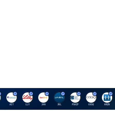
A
E
J
J
P
O
H
AIT
LLY
JAN
JBL
PSHZF
OXSQ
HRZN