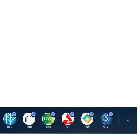
H
U
U
S
S
S
L
HIW
UMH
UDR
SO
SWX
SIGI
LNN