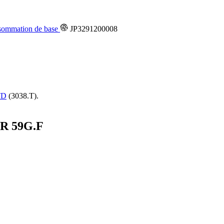
ommation de base
JP3291200008
TD
(3038.T).
. R
59G.F