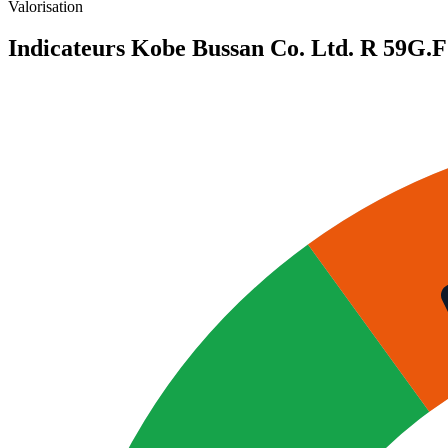
Valeurs trimestrielles en millions (yen japonais)
Valorisation
Indicateurs Kobe Bussan Co. Ltd. R
59G.F