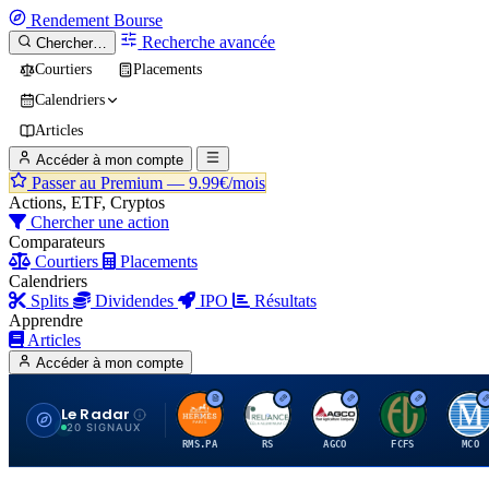
Rendement
Bourse
Recherche avancée
Chercher…
Courtiers
Placements
Calendriers
Articles
Accéder à mon compte
Passer au Premium —
9.99€/mois
Actions, ETF, Cryptos
Chercher une action
Comparateurs
Courtiers
Placements
Calendriers
Splits
Dividendes
IPO
Résultats
Apprendre
Articles
Accéder à mon compte
Le Radar
H
R
A
F
M
20 SIGNAUX
RMS.PA
RS
AGCO
FCFS
MCO