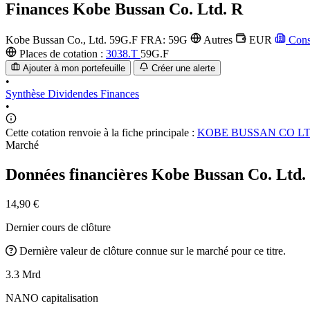
Finances
Kobe Bussan Co. Ltd. R
Kobe Bussan Co., Ltd.
59G.F
FRA: 59G
Autres
EUR
Cons
Places de cotation :
3038.T
59G.F
Ajouter à mon portefeuille
Créer une alerte
•
Synthèse
Dividendes
Finances
•
Cette cotation renvoie à la fiche principale :
KOBE BUSSAN CO L
Marché
Données financières Kobe Bussan Co. Ltd
14,90 €
Dernier cours de clôture
Dernière valeur de clôture connue sur le marché pour ce titre.
3.3 Mrd
NANO capitalisation