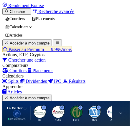
Rendement
Bourse
Recherche avancée
Chercher…
Courtiers
Placements
Calendriers
Articles
Accéder à mon compte
Passer au Premium —
9.99€/mois
Actions, ETF, Cryptos
Chercher une action
Comparateurs
Courtiers
Placements
Calendriers
Splits
Dividendes
IPO
Résultats
Apprendre
Articles
Accéder à mon compte
Le Radar
R
A
F
M
A
20 SIGNAUX
RS
AGCO
FCFS
MCO
AIT
LL