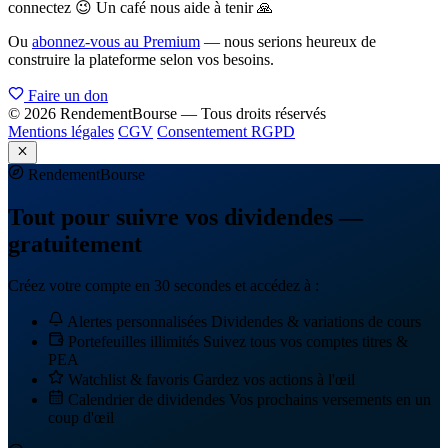
connectez 😉 Un café nous aide à tenir 🙏
Ou
abonnez-vous au Premium
— nous serions heureux de
construire la plateforme selon vos besoins.
Faire un don
© 2026 RendementBourse — Tous droits réservés
Mentions légales
CGV
Consentement RGPD
Rendement
Bourse
Tout pour suivre vos dividendes —
gratuitement
Créez votre compte en 30 secondes et accédez à :
Alertes personnalisées
Dividendes & variations de cours
Portefeuilles illimités
Suivez tous vos comptes titres &
PEA
Watchlist & favoris
Gardez vos actions à l'œil
Calendrier de dividendes
Vos prochains versements en un
coup d'œil