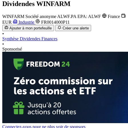
Dividendes
WINFARM
WINFARM Société anonyme
ALWF.PA
EPA: ALWF
France
EUR
Industrie
FR0014000P11
Ajouter à mon portefeuille
Créer une alerte
•
Synthèse
Dividendes
Finances
•
Sponsorisé
Connectez-vous pour ne plus voir de sponsors