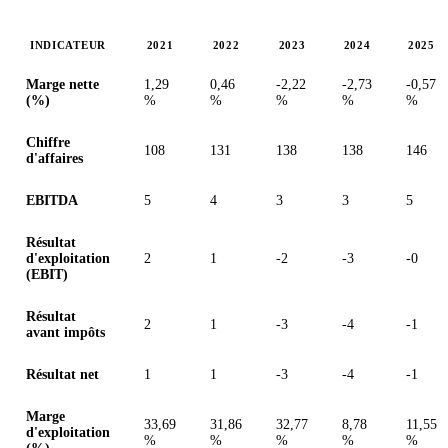
INDICATEUR
2021
2022
2023
2024
2025
Valeurs en millions (euro)
Marge nette
1,29
0,46
-2,22
-2,73
-0,57
(%)
%
%
%
%
%
Chiffre
108
131
138
138
146
d'affaires
EBITDA
5
4
3
3
5
Résultat
d'exploitation
2
1
-2
-3
-0
(EBIT)
Résultat
2
1
-3
-4
-1
avant impôts
Résultat net
1
1
-3
-4
-1
Marge
33,69
31,86
32,77
8,78
11,55
d'exploitation
%
%
%
%
%