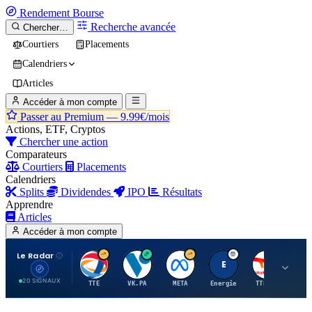
Rendement
Bourse
Recherche avancée
Chercher…
Courtiers
Placements
Calendriers
Articles
Accéder à mon compte
Passer au Premium —
9.99€/mois
Actions, ETF, Cryptos
Chercher une action
Comparateurs
Courtiers
Placements
Calendriers
Splits
Dividendes
IPO
Résultats
Apprendre
Articles
Accéder à mon compte
Le Radar
T
V
M
E
T
20 SIGNAUX
TTE
VK.PA
META
Energie
TTE.PA
RMS