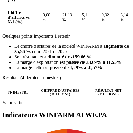
(%)
Chiffre
0,00
21,13
5,11
0,32
6,14
d'affaires vs.
%
%
%
%
%
N-1 (%)
Quelques points importants à retenir
Le chiffre d'affaires de la société WINFARM a
augmenté de
35,56 %
entre 2021 et 2025
Son résultat net a
diminué de -159,66 %
La marge d'exploitation
est passée de 33,69% à 11,55%
La marge nette
est passée de 1,29% à -0,57%
Résultats (4 derniers trimestres)
CHIFFRE D'AFFAIRES
RÉSULTAT NET
TRIMESTRE
(MILLIONS)
(MILLIONS)
Valeurs trimestrielles en millions (euro)
Valorisation
Indicateurs WINFARM
ALWF.PA