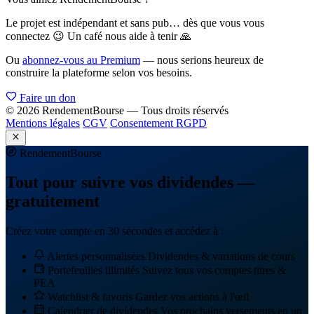
Le projet est indépendant et sans pub… dès que vous vous
connectez 😉 Un café nous aide à tenir 🙏
Ou
abonnez-vous au Premium
— nous serions heureux de
construire la plateforme selon vos besoins.
Faire un don
© 2026 RendementBourse — Tous droits réservés
Mentions légales
CGV
Consentement RGPD
Rendement
Bourse
Tout pour suivre vos dividendes —
gratuitement
Créez votre compte en 30 secondes et accédez à :
Alertes personnalisées
Dividendes & variations de cours
Portefeuilles illimités
Suivez tous vos comptes titres &
PEA
Watchlist & favoris
Gardez vos actions à l'œil
Calendrier de dividendes
Vos prochains versements en un