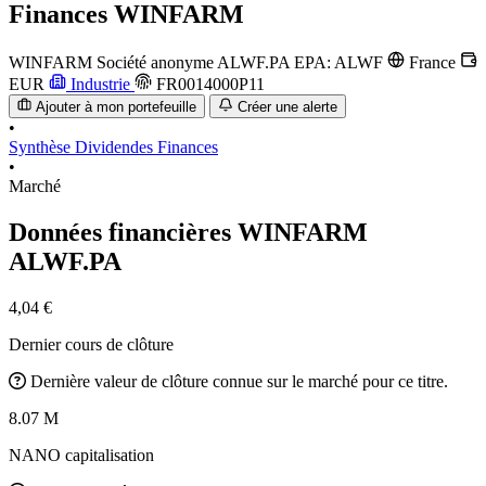
Finances
WINFARM
WINFARM Société anonyme
ALWF.PA
EPA: ALWF
France
EUR
Industrie
FR0014000P11
Ajouter à mon portefeuille
Créer une alerte
•
Synthèse
Dividendes
Finances
•
Marché
Données financières WINFARM
ALWF.PA
4,04 €
Dernier cours de clôture
Dernière valeur de clôture connue sur le marché pour ce titre.
8.07 M
NANO capitalisation