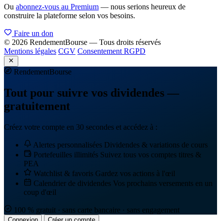
Ou
abonnez-vous au Premium
— nous serions heureux de
construire la plateforme selon vos besoins.
Faire un don
© 2026 RendementBourse — Tous droits réservés
Mentions légales
CGV
Consentement RGPD
Rendement
Bourse
Tout pour suivre vos dividendes —
gratuitement
Créez votre compte en 30 secondes et accédez à :
Alertes personnalisées
Dividendes & variations de cours
Portefeuilles illimités
Suivez tous vos comptes titres &
PEA
Watchlist & favoris
Gardez vos actions à l'œil
Calendrier de dividendes
Vos prochains versements en un
coup d'œil
100 % gratuit · sans carte bancaire · sans engagement
Connexion
Créer un compte