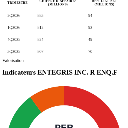
CHIFFRE D'AFFAIRES
RÉSULTAT NET
TRIMESTRE
(MILLIONS)
(MILLIONS)
Valeurs trimestrielles en millions (dollar des États-Unis)
2Q2026
883
94
1Q2026
812
92
4Q2025
824
49
3Q2025
807
70
Valorisation
Indicateurs ENTEGRIS INC. R
ENQ.F
PER