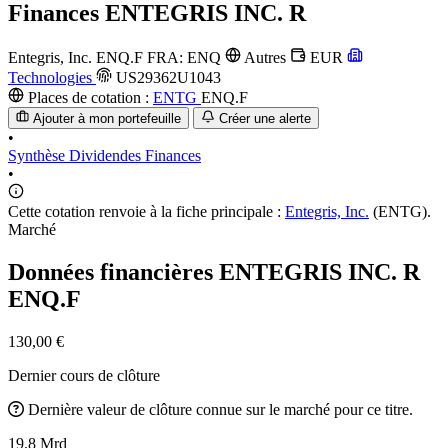
Finances
ENTEGRIS INC. R
Entegris, Inc.
ENQ.F
FRA: ENQ
Autres
EUR
Technologies
US29362U1043
Places de cotation :
ENTG
ENQ.F
Ajouter à mon portefeuille
Créer une alerte
•
Synthèse
Dividendes
Finances
•
Cette cotation renvoie à la fiche principale :
Entegris, Inc.
(ENTG).
Marché
Données financières ENTEGRIS INC. R
ENQ.F
130,00 €
Dernier cours de clôture
Dernière valeur de clôture connue sur le marché pour ce titre.
19.8 Mrd