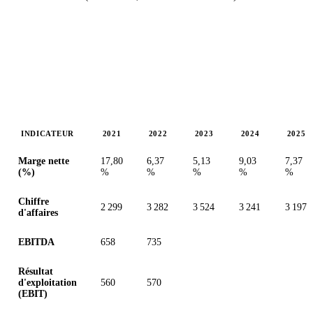
INDICATEUR
2021
2022
2023
2024
2025
Valeurs en millions (dollar des États-Unis)
Marge nette
17,80
6,37
5,13
9,03
7,37
(%)
%
%
%
%
%
Chiffre
2 299
3 282
3 524
3 241
3 197
d'affaires
EBITDA
658
735
Résultat
d'exploitation
560
570
(EBIT)