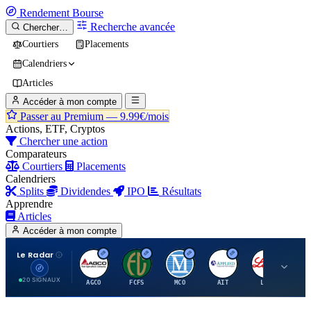
Rendement
Bourse
Recherche avancée
Chercher…
Courtiers
Placements
Calendriers
Articles
Accéder à mon compte
Passer au Premium —
9.99€/mois
Actions, ETF, Cryptos
Chercher une action
Comparateurs
Courtiers
Placements
Calendriers
Splits
Dividendes
IPO
Résultats
Apprendre
Articles
Accéder à mon compte
Le Radar
A
F
M
A
E
20 SIGNAUX
AGCO
FCFS
MCO
AIT
LLY
JA