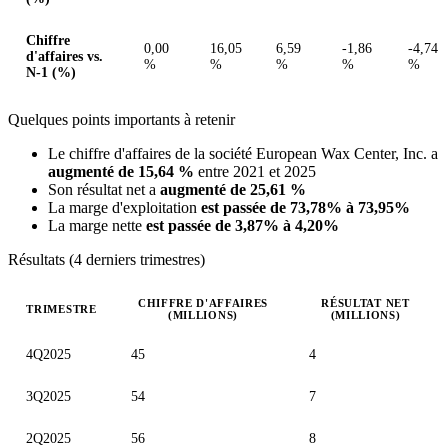
Chiffre
0,00
16,05
6,59
-1,86
-4,74
d'affaires vs.
%
%
%
%
%
N-1 (%)
Quelques points importants à retenir
Le chiffre d'affaires de la société European Wax Center, Inc. a
augmenté de 15,64 %
entre 2021 et 2025
Son résultat net a
augmenté de 25,61 %
La marge d'exploitation
est passée de 73,78% à 73,95%
La marge nette
est passée de 3,87% à 4,20%
Résultats (4 derniers trimestres)
CHIFFRE D'AFFAIRES
RÉSULTAT NET
TRIMESTRE
(MILLIONS)
(MILLIONS)
Valeurs trimestrielles en millions (dollar des États-Unis)
4Q2025
45
4
3Q2025
54
7
2Q2025
56
8