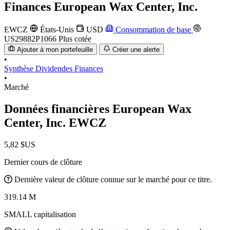
Finances
European Wax Center, Inc.
EWCZ
États-Unis
USD
Consommation de base
US29882P1066
Plus cotée
Ajouter à mon portefeuille
Créer une alerte
•
Synthèse
Dividendes
Finances
•
Marché
Données financières European Wax
Center, Inc.
EWCZ
5,82 $US
Dernier cours de clôture
Dernière valeur de clôture connue sur le marché pour ce titre.
319.14 M
SMALL capitalisation