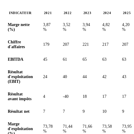
INDICATEUR
2021
2022
2023
2024
2025
Valeurs en millions (dollar des États-Unis)
Marge nette
3,87
3,52
3,94
4,82
4,20
(%)
%
%
%
%
%
Chiffre
179
207
221
217
207
d'affaires
EBITDA
45
61
65
63
63
Résultat
d'exploitation
24
40
44
42
43
(EBIT)
Résultat
4
-40
18
17
17
avant impôts
Résultat net
7
7
9
10
9
Marge
73,78
71,44
71,66
73,58
73,95
d'exploitation
%
%
%
%
%
(%)