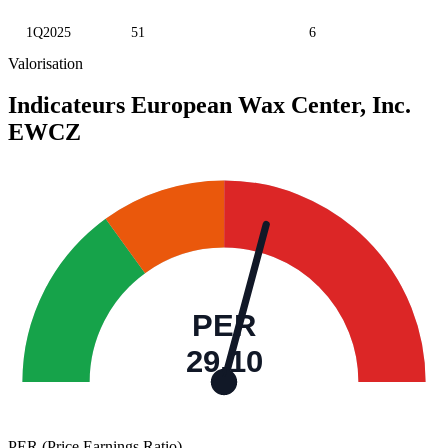
1Q2025
51
6
Valorisation
Indicateurs European Wax Center, Inc.
EWCZ
PER
29,10
PER (Price Earnings Ratio)