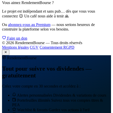
Vous aimez RendementBourse ?
Le projet est indépendant et sans pub… dès que vous vous
connectez 😉 Un café nous aide à tenir 🙏
Ou
abonnez-vous au Premium
— nous serions heureux de
construire la plateforme selon vos besoins.
Faire un don
© 2026 RendementBourse — Tous droits réservés
Mentions légales
CGV
Consentement RGPD
Rendement
Bourse
Tout pour suivre vos dividendes —
gratuitement
Créez votre compte en 30 secondes et accédez à :
Alertes personnalisées
Dividendes & variations de cours
Portefeuilles illimités
Suivez tous vos comptes titres &
PEA
Watchlist & favoris
Gardez vos actions à l'œil