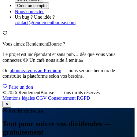
Créer un compte
Nous contacter
Un bug ? Une idée ?
contact@rendementbourse.com
Vous aimez RendementBourse ?
Le projet est indépendant et sans pub… dès que vous vous
connectez 😉 Un café nous aide à tenir 🙏
Ou
abonnez-vous au Premium
— nous serions heureux de
construire la plateforme selon vos besoins.
Faire un don
© 2026 RendementBourse — Tous droits réservés
Mentions légales
CGV
Consentement RGPD
Rendement
Bourse
Tout pour suivre vos dividendes —
gratuitement