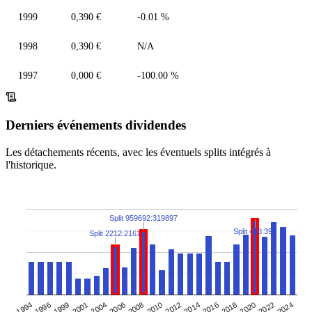
1999
0,390 €
-0.01 %
1998
0,390 €
N/A
1997
0,000 €
-100.00 %
Derniers événements dividendes
Les détachements récents, avec les éventuels splits intégrés à
l'historique.
Split 959692:319897
Split 403:396
Split 2212:2161
2024
2006
2010
2014
1994
2018
1999
2004
2022
2008
2012
2016
1996
2001
2020