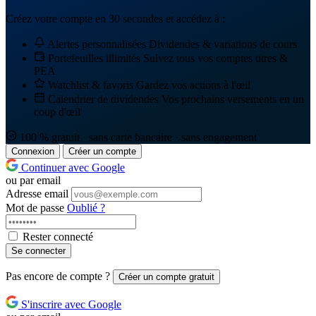
Créez votre compte en 30 secondes et accédez à :
Alertes personnalisées
Dividendes & variations de cours
Portefeuilles illimités
Suivez tous vos comptes titres &
PEA
Watchlist & favoris
Gardez vos actions à l'œil
Calendrier de dividendes
Vos prochains versements en un
coup d'œil
100 % gratuit · sans carte bancaire · sans engagement
Connexion
Créer un compte
Continuer avec Google
ou par email
Adresse email
Mot de passe
Oublié ?
Rester connecté
Se connecter
Pas encore de compte ?
Créer un compte gratuit
S'inscrire avec Google