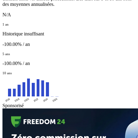
des moyennes annualisées.
N/A
1 an
Historique insuffisant
-100.00% / an
5 ans
-100.00% / an
10 ans
2016
2020
2024
2018
2022
2026
Sponsorisé