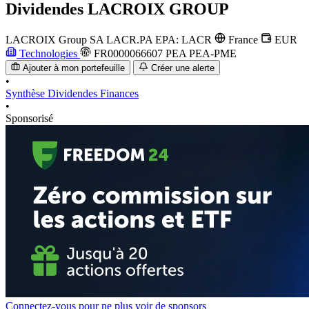
Dividendes
LACROIX GROUP
LACROIX Group SA
LACR.PA
EPA: LACR
France
EUR
Technologies
FR0000066607
PEA
PEA-PME
Ajouter à mon portefeuille
Créer une alerte
•
Synthèse
Dividendes
Finances
•
Sponsorisé
Connectez-vous pour ne plus voir de sponsors