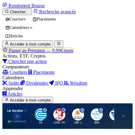
Rendement
Bourse
Recherche avancée
Chercher…
Courtiers
Placements
Calendriers
Articles
Accéder à mon compte
Passer au Premium —
9.99€/mois
Actions, ETF, Cryptos
Chercher une action
Comparateurs
Courtiers
Placements
Calendriers
Splits
Dividendes
IPO
Résultats
Apprendre
Articles
Accéder à mon compte
Le Radar
C
L
I
B
B
20 SIGNAUX
ED
LOUP.PA
IMB.L
BHB
BC
CN