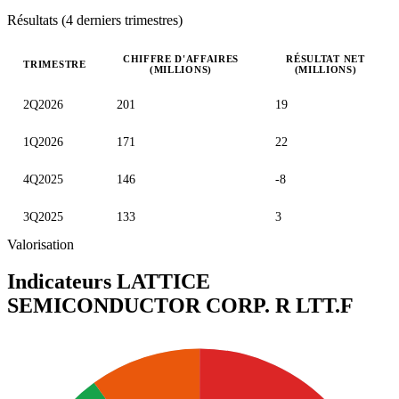
Résultats (4 derniers trimestres)
CHIFFRE D'AFFAIRES
RÉSULTAT NET
TRIMESTRE
(MILLIONS)
(MILLIONS)
Valeurs trimestrielles en millions (dollar des États-Unis)
2Q2026
201
19
1Q2026
171
22
4Q2025
146
-8
3Q2025
133
3
Valorisation
Indicateurs LATTICE
SEMICONDUCTOR CORP. R
LTT.F