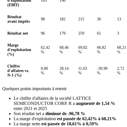
d'exploitation
103
190
(EBIT)
Résultat
98
182
215
36
13
avant impôts
Résultat net
96
179
259
61
3
Marge
62,42
68,46
69,82
66,82
68,21
d'exploitation
%
%
%
%
%
(%)
Chiffre
0,00
28,14
11,63
-30,90
2,72
d'affaires vs.
%
%
%
%
%
N-1 (%)
Quelques points importants à retenir
Le chiffre d'affaires de la société LATTICE
SEMICONDUCTOR CORP. R a
augmenté de 1,54 %
entre 2021 et 2025
Son résultat net a
diminué de -96,78 %
La marge d'exploitation
est passée de 62,42% à 68,21%
La marge nette
est passée de 18,61% à 0,59%