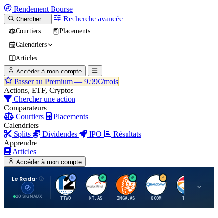
Rendement
Bourse
Recherche avancée
Chercher…
Courtiers
Placements
Calendriers
Articles
Accéder à mon compte
Passer au Premium —
9.99€/mois
Actions, ETF, Cryptos
Chercher une action
Comparateurs
Courtiers
Placements
Calendriers
Splits
Dividendes
IPO
Résultats
Apprendre
Articles
Accéder à mon compte
Le Radar
T
A
I
Q
T
20 SIGNAUX
TTWO
MT.AS
INGA.AS
QCOM
TTE
VK.