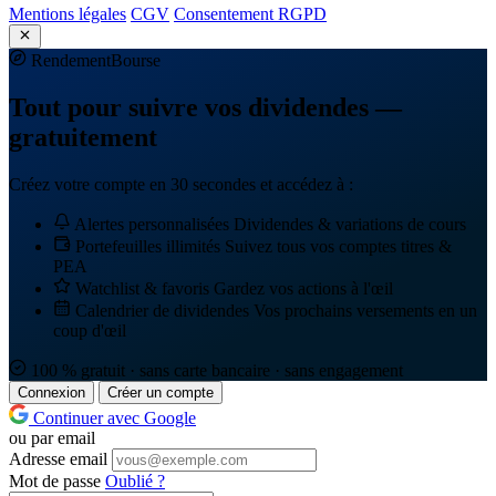
Mentions légales
CGV
Consentement RGPD
Rendement
Bourse
Tout pour suivre vos dividendes —
gratuitement
Créez votre compte en 30 secondes et accédez à :
Alertes personnalisées
Dividendes & variations de cours
Portefeuilles illimités
Suivez tous vos comptes titres &
PEA
Watchlist & favoris
Gardez vos actions à l'œil
Calendrier de dividendes
Vos prochains versements en un
coup d'œil
100 % gratuit · sans carte bancaire · sans engagement
Connexion
Créer un compte
Continuer avec Google
ou par email
Adresse email
Mot de passe
Oublié ?