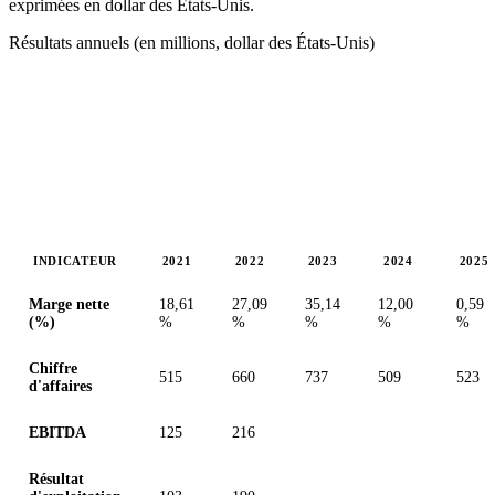
exprimées en dollar des États-Unis.
Résultats annuels (en millions, dollar des États-Unis)
INDICATEUR
2021
2022
2023
2024
2025
Valeurs en millions (dollar des États-Unis)
Marge nette
18,61
27,09
35,14
12,00
0,59
(%)
%
%
%
%
%
Chiffre
515
660
737
509
523
d'affaires
EBITDA
125
216
Résultat