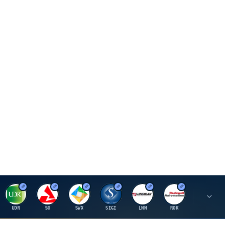
U
S
S
S
L
R
P
UDR
SO
SWX
SIGI
LNN
ROK
PSMT