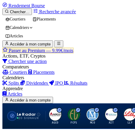
Rendement
Bourse
Recherche avancée
Chercher…
Courtiers
Placements
Calendriers
Articles
Accéder à mon compte
Passer au Premium —
9.99€/mois
Actions, ETF, Cryptos
Chercher une action
Comparateurs
Courtiers
Placements
Calendriers
Splits
Dividendes
IPO
Résultats
Apprendre
Articles
Accéder à mon compte
Le Radar
A
F
M
A
E
20 SIGNAUX
AGCO
FCFS
MCO
AIT
LLY