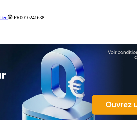
lier
FR0010241638