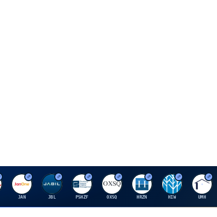
J
J
P
O
H
H
U
JAN
JBL
PSHZF
OXSQ
HRZN
HIW
UMH