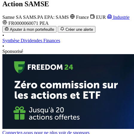
Action
SAMSE
Samse SA
SAMS.PA
EPA: SAMS
France
EUR
Industrie
FR0000060071
PEA
Ajouter à mon portefeuille
Créer une alerte
•
Synthèse
Dividendes
Finances
•
Sponsorisé
Connectez-vous pour ne plus voir de sponsors