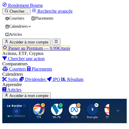
Rendement
Bourse
Recherche avancée
Chercher…
Courtiers
Placements
Calendriers
Articles
Accéder à mon compte
Passer au Premium —
9.99€/mois
Actions, ETF, Cryptos
Chercher une action
Comparateurs
Courtiers
Placements
Calendriers
Splits
Dividendes
IPO
Résultats
Apprendre
Articles
Accéder à mon compte
Le Radar
T
V
M
E
T
20 SIGNAUX
TTE
VK.PA
META
Energie
TTE.PA
RMS