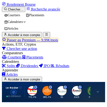
Rendement
Bourse
Recherche avancée
Chercher…
Courtiers
Placements
Calendriers
Articles
Accéder à mon compte
Passer au Premium —
9.99€/mois
Actions, ETF, Cryptos
Chercher une action
Comparateurs
Courtiers
Placements
Calendriers
Splits
Dividendes
IPO
Résultats
Apprendre
Articles
Accéder à mon compte
Le Radar
T
H
R
A
F
20 SIGNAUX
TTE.PA
RMS.PA
RS
AGCO
FCFS
MC