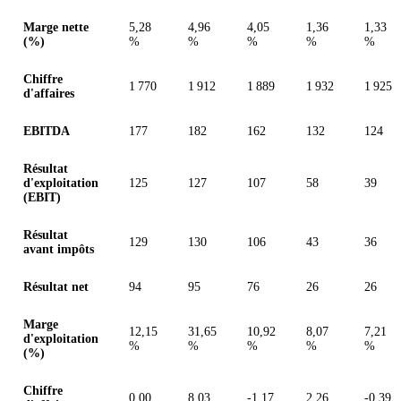
Valeurs en millions (euro)
Marge nette
5,28
4,96
4,05
1,36
1,33
(%)
%
%
%
%
%
Chiffre
1 770
1 912
1 889
1 932
1 925
d'affaires
EBITDA
177
182
162
132
124
Résultat
d'exploitation
125
127
107
58
39
(EBIT)
Résultat
129
130
106
43
36
avant impôts
Résultat net
94
95
76
26
26
Marge
12,15
31,65
10,92
8,07
7,21
d'exploitation
%
%
%
%
%
(%)
Chiffre
0,00
8,03
-1,17
2,26
-0,39