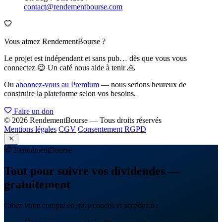
contact@rendementbourse.com
Vous aimez RendementBourse ?
Le projet est indépendant et sans pub… dès que vous vous
connectez 😉 Un café nous aide à tenir 🙏
Ou
abonnez-vous au Premium
— nous serions heureux de
construire la plateforme selon vos besoins.
Faire un don
© 2026 RendementBourse — Tous droits réservés
Mentions légales
CGV
Consentement RGPD
Rendement
Bourse
Tout pour suivre vos dividendes —
gratuitement
Créez votre compte en 30 secondes et accédez à :