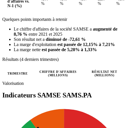
d'affaires vs.
%
%
%
%
%
N-1 (%)
Quelques points importants à retenir
Le chiffre d'affaires de la société SAMSE a
augmenté de
8,76 %
entre 2021 et 2025
Son résultat net a
diminué de -72,61 %
La marge d'exploitation
est passée de 12,15% à 7,21%
La marge nette
est passée de 5,28% à 1,33%
Résultats (4 derniers trimestres)
CHIFFRE D'AFFAIRES
RÉSULTAT NET
TRIMESTRE
(MILLIONS)
(MILLIONS)
Valeurs trimestrielles en millions (euro)
Valorisation
Indicateurs SAMSE
SAMS.PA