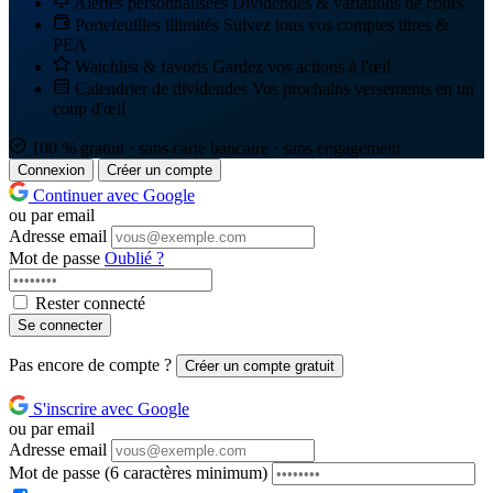
Alertes personnalisées
Dividendes & variations de cours
Portefeuilles illimités
Suivez tous vos comptes titres &
PEA
Watchlist & favoris
Gardez vos actions à l'œil
Calendrier de dividendes
Vos prochains versements en un
coup d'œil
100 % gratuit · sans carte bancaire · sans engagement
Connexion
Créer un compte
Continuer avec Google
ou par email
Adresse email
Mot de passe
Oublié ?
Rester connecté
Se connecter
Pas encore de compte ?
Créer un compte gratuit
S'inscrire avec Google
ou par email
Adresse email
Mot de passe
(6 caractères minimum)