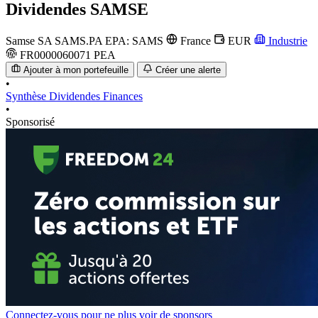
Dividendes
SAMSE
Samse SA
SAMS.PA
EPA: SAMS
France
EUR
Industrie
FR0000060071
PEA
Ajouter à mon portefeuille
Créer une alerte
•
Synthèse
Dividendes
Finances
•
Sponsorisé
Connectez-vous pour ne plus voir de sponsors