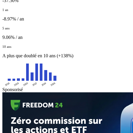
-37.50%
1 an
-8.97% / an
5 ans
9.06% / an
10 ans
A plus que doublé en 10 ans (+138%)
2016
2020
2024
2018
2022
2026
Sponsorisé