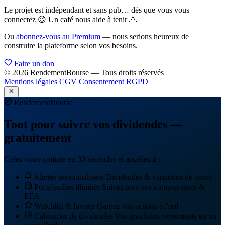
Le projet est indépendant et sans pub… dès que vous vous
connectez 😉 Un café nous aide à tenir 🙏
Ou
abonnez-vous au Premium
— nous serions heureux de
construire la plateforme selon vos besoins.
Faire un don
© 2026 RendementBourse — Tous droits réservés
Mentions légales
CGV
Consentement RGPD
Rendement
Bourse
Tout pour suivre vos dividendes —
gratuitement
Créez votre compte en 30 secondes et accédez à :
Alertes personnalisées
Dividendes & variations de cours
Portefeuilles illimités
Suivez tous vos comptes titres &
PEA
Watchlist & favoris
Gardez vos actions à l'œil
Calendrier de dividendes
Vos prochains versements en un