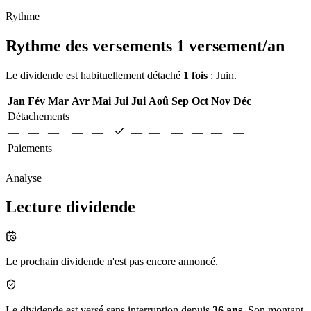
Rythme
Rythme des versements
1 versement/an
Le dividende est habituellement détaché
1 fois
: Juin.
Jan
Fév
Mar
Avr
Mai
Jui
Jui
Aoû
Sep
Oct
Nov
Déc
Détachements
—
—
—
—
—
—
—
—
—
—
—
Paiements
—
—
—
—
—
—
—
—
—
—
—
—
Analyse
Lecture dividende
Le prochain dividende n'est pas encore annoncé.
Le dividende est versé sans interruption depuis
36 ans
. Son montant