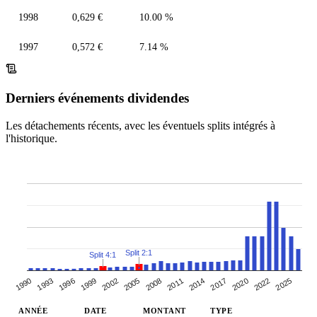
1998
0,629 €
10.00 %
1997
0,572 €
7.14 %
Derniers événements dividendes
Les détachements récents, avec les éventuels splits intégrés à
l'historique.
Split 2:1
Split 4:1
2005
2020
1999
2014
1993
2008
2002
2022
2017
1996
1990
2011
2025
ANNÉE
DATE
MONTANT
TYPE