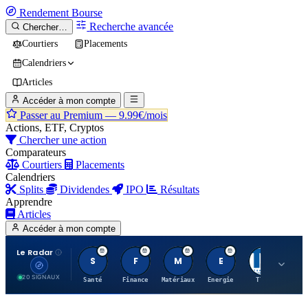
Rendement
Bourse
Recherche avancée
Chercher…
Courtiers
Placements
Calendriers
Articles
Accéder à mon compte
Passer au Premium —
9.99€/mois
Actions, ETF, Cryptos
Chercher une action
Comparateurs
Courtiers
Placements
Calendriers
Splits
Dividendes
IPO
Résultats
Apprendre
Articles
Accéder à mon compte
Le Radar
S
F
M
E
T
20 SIGNAUX
Santé
Finance
Matériaux
Energie
TTWO
MT.