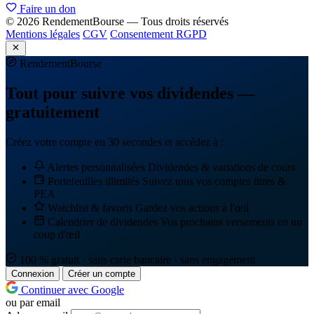
Faire un don
© 2026 RendementBourse — Tous droits réservés
Mentions légales
CGV
Consentement RGPD
Rendement
Bourse
Tout pour suivre vos dividendes —
gratuitement
Créez votre compte en 30 secondes et accédez à :
Alertes personnalisées
Dividendes & variations de cours
Portefeuilles illimités
Suivez tous vos comptes titres &
PEA
Watchlist & favoris
Gardez vos actions à l'œil
Calendrier de dividendes
Vos prochains versements en un
coup d'œil
100 % gratuit · sans carte bancaire · sans engagement
Connexion
Créer un compte
Continuer avec Google
ou par email