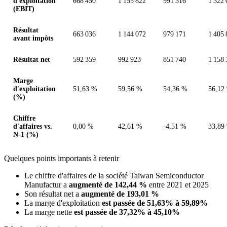
d'exploitation
668 450
1 155 822
991 316
1 322 
(EBIT)
Résultat
663 036
1 144 072
979 171
1 405 
avant impôts
Résultat net
592 359
992 923
851 740
1 158 
Marge
d'exploitation
51,63 %
59,56 %
54,36 %
56,12
(%)
Chiffre
d'affaires vs.
0,00 %
42,61 %
-4,51 %
33,89
N-1 (%)
Quelques points importants à retenir
Le chiffre d'affaires de la société Taiwan Semiconductor
Manufactur a
augmenté de 142,44 %
entre 2021 et 2025
Son résultat net a
augmenté de 193,01 %
La marge d'exploitation
est passée de 51,63% à 59,89%
La marge nette
est passée de 37,32% à 45,10%