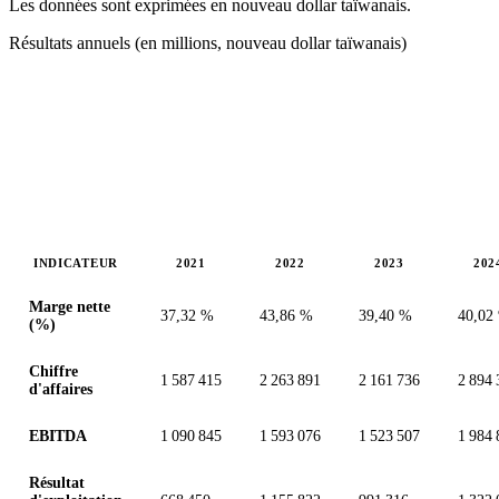
Les données sont exprimées en nouveau dollar taïwanais.
Résultats annuels (en millions, nouveau dollar taïwanais)
INDICATEUR
2021
2022
2023
202
Valeurs en millions (nouveau dollar taïwanais)
Marge nette
37,32 %
43,86 %
39,40 %
40,02
(%)
Chiffre
1 587 415
2 263 891
2 161 736
2 894 
d'affaires
EBITDA
1 090 845
1 593 076
1 523 507
1 984 
Résultat