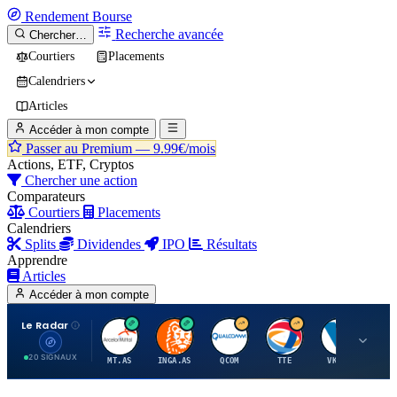
Rendement
Bourse
Recherche avancée
Chercher…
Courtiers
Placements
Calendriers
Articles
Accéder à mon compte
Passer au Premium —
9.99€/mois
Actions, ETF, Cryptos
Chercher une action
Comparateurs
Courtiers
Placements
Calendriers
Splits
Dividendes
IPO
Résultats
Apprendre
Articles
Accéder à mon compte
Le Radar
A
I
Q
T
V
20 SIGNAUX
MT.AS
INGA.AS
QCOM
TTE
VK.PA
ME