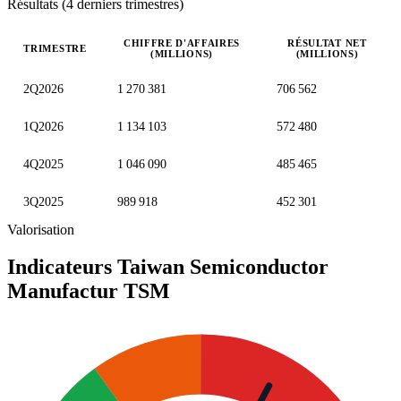
Résultats (4 derniers trimestres)
CHIFFRE D'AFFAIRES
RÉSULTAT NET
TRIMESTRE
(MILLIONS)
(MILLIONS)
Valeurs trimestrielles en millions (nouveau dollar taïwanais)
2Q2026
1 270 381
706 562
1Q2026
1 134 103
572 480
4Q2025
1 046 090
485 465
3Q2025
989 918
452 301
Valorisation
Indicateurs Taiwan Semiconductor
Manufactur
TSM