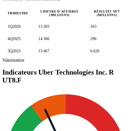
CHIFFRE D'AFFAIRES
RÉSULTAT NET
TRIMESTRE
(MILLIONS)
(MILLIONS)
Valeurs trimestrielles en millions (dollar des États-Unis)
1Q2026
13 203
263
4Q2025
14 366
296
3Q2025
13 467
6 626
Valorisation
Indicateurs Uber Technologies Inc. R
UT8.F