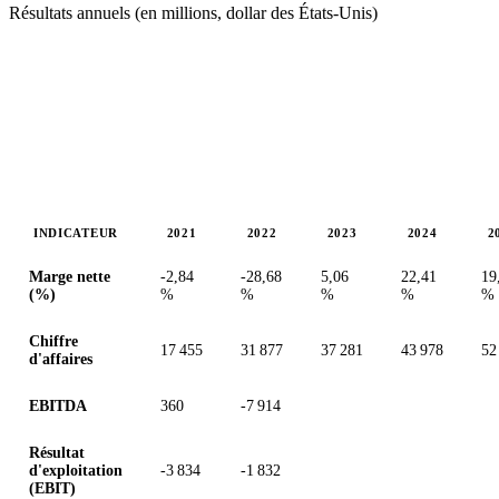
Résultats annuels (en millions, dollar des États-Unis)
INDICATEUR
2021
2022
2023
2024
2
Valeurs en millions (dollar des États-Unis)
Marge nette
-2,84
-28,68
5,06
22,41
19
(%)
%
%
%
%
%
Chiffre
17 455
31 877
37 281
43 978
52
d'affaires
EBITDA
360
-7 914
Résultat
d'exploitation
-3 834
-1 832
(EBIT)