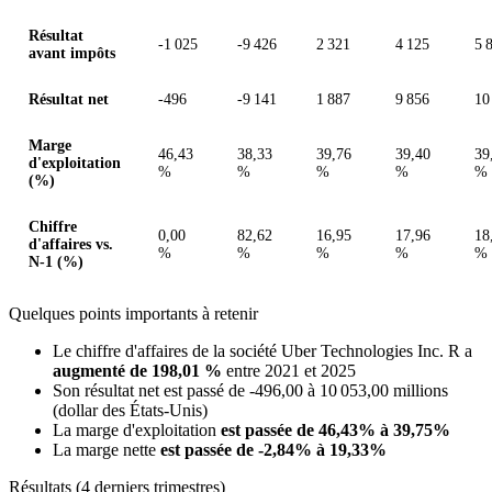
Résultat
-1 025
-9 426
2 321
4 125
5 
avant impôts
Résultat net
-496
-9 141
1 887
9 856
10
Marge
46,43
38,33
39,76
39,40
39
d'exploitation
%
%
%
%
%
(%)
Chiffre
0,00
82,62
16,95
17,96
18
d'affaires vs.
%
%
%
%
%
N-1 (%)
Quelques points importants à retenir
Le chiffre d'affaires de la société Uber Technologies Inc. R a
augmenté de 198,01 %
entre 2021 et 2025
Son résultat net est passé de -496,00 à 10 053,00 millions
(dollar des États-Unis)
La marge d'exploitation
est passée de 46,43% à 39,75%
La marge nette
est passée de -2,84% à 19,33%
Résultats (4 derniers trimestres)