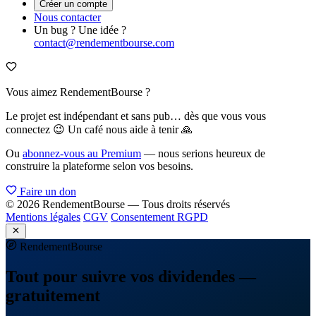
Créer un compte
Nous contacter
Un bug ? Une idée ?
contact@rendementbourse.com
Vous aimez RendementBourse ?
Le projet est indépendant et sans pub… dès que vous vous
connectez 😉 Un café nous aide à tenir 🙏
Ou
abonnez-vous au Premium
— nous serions heureux de
construire la plateforme selon vos besoins.
Faire un don
© 2026 RendementBourse — Tous droits réservés
Mentions légales
CGV
Consentement RGPD
Rendement
Bourse
Tout pour suivre vos dividendes —
gratuitement