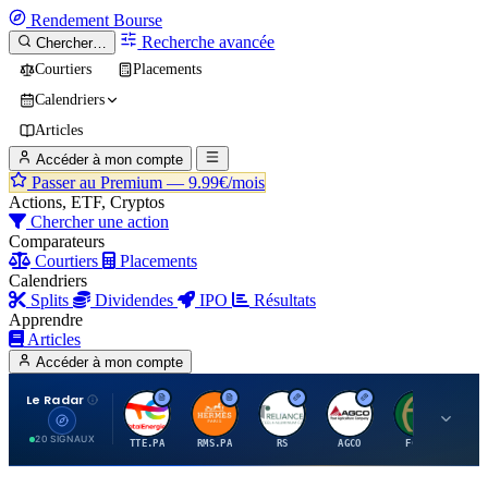
Rendement
Bourse
Recherche avancée
Chercher…
Courtiers
Placements
Calendriers
Articles
Accéder à mon compte
Passer au Premium —
9.99€/mois
Actions, ETF, Cryptos
Chercher une action
Comparateurs
Courtiers
Placements
Calendriers
Splits
Dividendes
IPO
Résultats
Apprendre
Articles
Accéder à mon compte
Le Radar
T
H
R
A
F
20 SIGNAUX
TTE.PA
RMS.PA
RS
AGCO
FCFS
MC