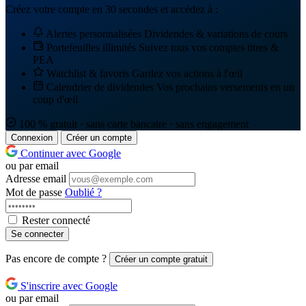
Créez votre compte en 30 secondes et accédez à :
Alertes personnalisées
Dividendes & variations de cours
Portefeuilles illimités
Suivez tous vos comptes titres &
PEA
Watchlist & favoris
Gardez vos actions à l'œil
Calendrier de dividendes
Vos prochains versements en un
coup d'œil
100 % gratuit · sans carte bancaire · sans engagement
Connexion
Créer un compte
Continuer avec Google
ou par email
Adresse email
Mot de passe
Oublié ?
Rester connecté
Se connecter
Pas encore de compte ?
Créer un compte gratuit
S'inscrire avec Google
ou par email