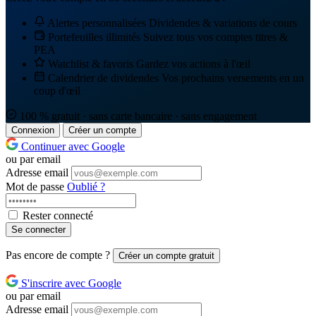
Alertes personnalisées
Dividendes & variations de cours
Portefeuilles illimités
Suivez tous vos comptes titres &
PEA
Watchlist & favoris
Gardez vos actions à l'œil
Calendrier de dividendes
Vos prochains versements en un
coup d'œil
100 % gratuit · sans carte bancaire · sans engagement
Connexion
Créer un compte
Continuer avec Google
ou par email
Adresse email
Mot de passe
Oublié ?
Rester connecté
Se connecter
Pas encore de compte ?
Créer un compte gratuit
S'inscrire avec Google
ou par email
Adresse email