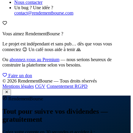
Nous contacter
Un bug ? Une idée ?
contact@rendementbourse.com
Vous aimez RendementBourse ?
Le projet est indépendant et sans pub… dès que vous vous
connectez 😉 Un café nous aide à tenir 🙏
Ou
abonnez-vous au Premium
— nous serions heureux de
construire la plateforme selon vos besoins.
Faire un don
© 2026 RendementBourse — Tous droits réservés
Mentions légales
CGV
Consentement RGPD
Rendement
Bourse
Tout pour suivre vos dividendes —
gratuitement
Créez votre compte en 30 secondes et accédez à :