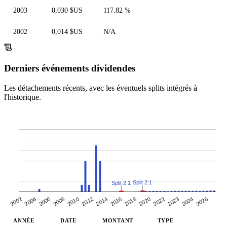
2003
0,030 $US
117.82 %
2002
0,014 $US
N/A
Derniers événements dividendes
Les détachements récents, avec les éventuels splits intégrés à
l'historique.
Split 2:1
Split 2:1
2026
2023
2024
2020
2022
2016
2018
2014
2010
2012
2006
2008
2004
2002
ANNÉE
DATE
MONTANT
TYPE