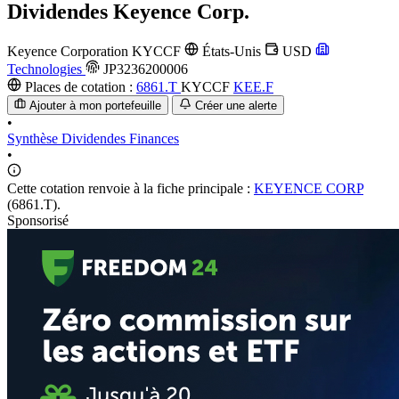
Dividendes
Keyence Corp.
Keyence Corporation
KYCCF
États-Unis
USD
Technologies
JP3236200006
Places de cotation :
6861.T
KYCCF
KEE.F
Ajouter à mon portefeuille
Créer une alerte
•
Synthèse
Dividendes
Finances
•
Cette cotation renvoie à la fiche principale :
KEYENCE CORP
(6861.T).
Sponsorisé