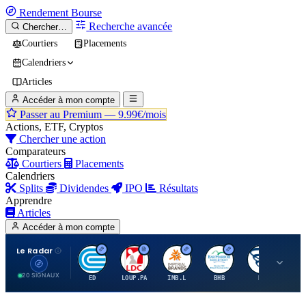
Rendement
Bourse
Recherche avancée
Chercher…
Courtiers
Placements
Calendriers
Articles
Accéder à mon compte
Passer au Premium —
9.99€/mois
Actions, ETF, Cryptos
Chercher une action
Comparateurs
Courtiers
Placements
Calendriers
Splits
Dividendes
IPO
Résultats
Apprendre
Articles
Accéder à mon compte
Le Radar
C
L
I
B
B
20 SIGNAUX
ED
LOUP.PA
IMB.L
BHB
BC
CN