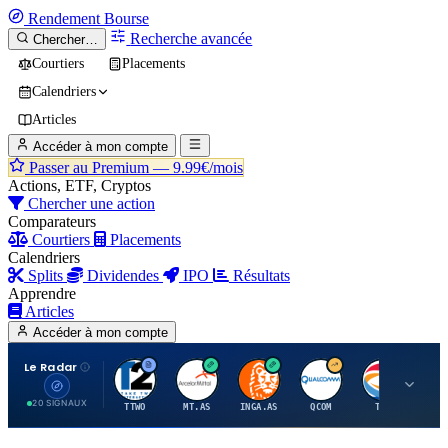
Rendement
Bourse
Recherche avancée
Chercher…
Courtiers
Placements
Calendriers
Articles
Accéder à mon compte
Passer au Premium —
9.99€/mois
Actions, ETF, Cryptos
Chercher une action
Comparateurs
Courtiers
Placements
Calendriers
Splits
Dividendes
IPO
Résultats
Apprendre
Articles
Accéder à mon compte
Le Radar
T
A
I
Q
T
20 SIGNAUX
TTWO
MT.AS
INGA.AS
QCOM
TTE
VK.