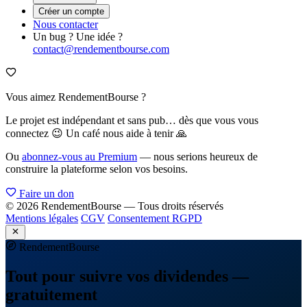
Créer un compte
Nous contacter
Un bug ? Une idée ?
contact@rendementbourse.com
Vous aimez RendementBourse ?
Le projet est indépendant et sans pub… dès que vous vous
connectez 😉 Un café nous aide à tenir 🙏
Ou
abonnez-vous au Premium
— nous serions heureux de
construire la plateforme selon vos besoins.
Faire un don
© 2026 RendementBourse — Tous droits réservés
Mentions légales
CGV
Consentement RGPD
Rendement
Bourse
Tout pour suivre vos dividendes —
gratuitement