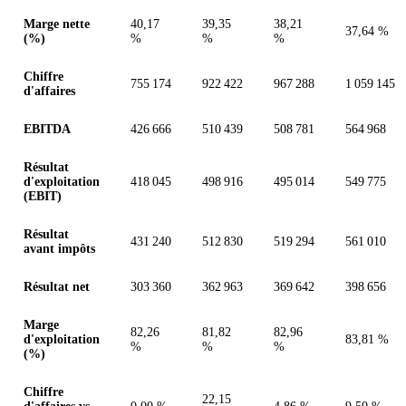
Valeurs en millions (yen japonais)
Marge nette
40,17
39,35
38,21
37,64 %
(%)
%
%
%
Chiffre
755 174
922 422
967 288
1 059 145
d'affaires
EBITDA
426 666
510 439
508 781
564 968
Résultat
d'exploitation
418 045
498 916
495 014
549 775
(EBIT)
Résultat
431 240
512 830
519 294
561 010
avant impôts
Résultat net
303 360
362 963
369 642
398 656
Marge
82,26
81,82
82,96
d'exploitation
83,81 %
%
%
%
(%)
Chiffre
22,15