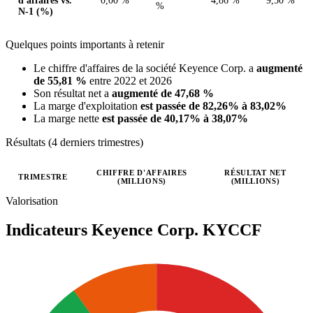
d'affaires vs.
0,00 %
4,86 %
9,50 %
%
N-1 (%)
Quelques points importants à retenir
Le chiffre d'affaires de la société Keyence Corp. a
augmenté
de 55,81 %
entre 2022 et 2026
Son résultat net a
augmenté de 47,68 %
La marge d'exploitation
est passée de 82,26% à 83,02%
La marge nette
est passée de 40,17% à 38,07%
Résultats (4 derniers trimestres)
CHIFFRE D'AFFAIRES
RÉSULTAT NET
TRIMESTRE
(MILLIONS)
(MILLIONS)
Valeurs trimestrielles en millions (yen japonais)
Valorisation
Indicateurs Keyence Corp.
KYCCF