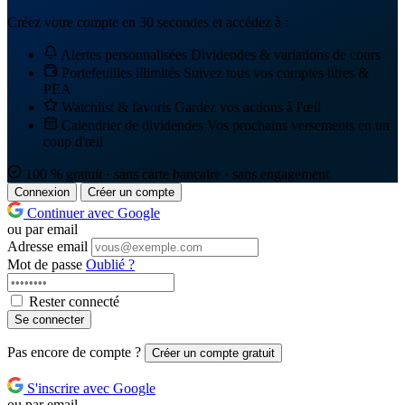
Créez votre compte en 30 secondes et accédez à :
Alertes personnalisées
Dividendes & variations de cours
Portefeuilles illimités
Suivez tous vos comptes titres &
PEA
Watchlist & favoris
Gardez vos actions à l'œil
Calendrier de dividendes
Vos prochains versements en un
coup d'œil
100 % gratuit · sans carte bancaire · sans engagement
Connexion
Créer un compte
Continuer avec Google
ou par email
Adresse email
Mot de passe
Oublié ?
Rester connecté
Se connecter
Pas encore de compte ?
Créer un compte gratuit
S'inscrire avec Google
ou par email