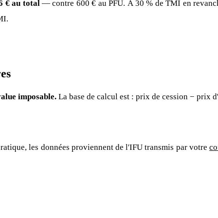
6 € au total
— contre 600 € au PFU. À 30 % de TMI en revanche, 
MI.
res
value imposable.
La base de calcul est : prix de cession − prix d'
ratique, les données proviennent de l'IFU transmis par votre
co