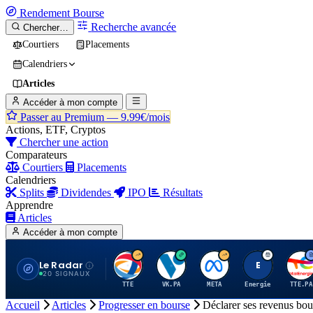
Rendement
Bourse
Recherche avancée
Chercher…
Courtiers
Placements
Calendriers
Articles
Accéder à mon compte
Passer au Premium —
9.99€/mois
Actions, ETF, Cryptos
Chercher une action
Comparateurs
Courtiers
Placements
Calendriers
Splits
Dividendes
IPO
Résultats
Apprendre
Articles
Accéder à mon compte
Le Radar
T
V
M
E
T
20 SIGNAUX
TTE
VK.PA
META
Energie
TTE.PA
Accueil
Articles
Progresser en bourse
Déclarer ses revenus bou