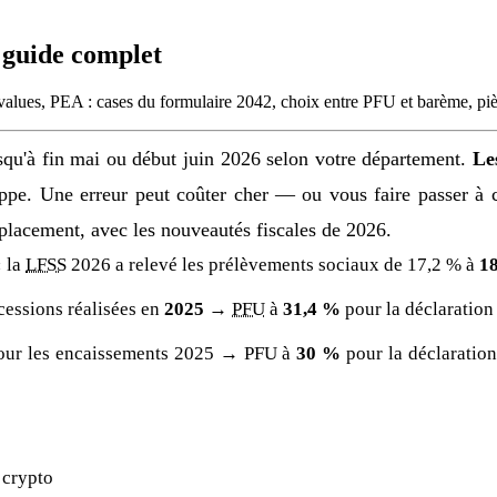
e guide complet
lues, PEA : cases du formulaire 2042, choix entre PFU et barème, pièg
squ'à fin mai ou début juin 2026 selon votre département.
Le
eloppe. Une erreur peut coûter cher — ou vous faire passer
 placement, avec les nouveautés fiscales de 2026.
:
la
LFSS
2026 a relevé les prélèvements sociaux de 17,2 % à
1
cessions réalisées en
2025
→
PFU
à
31,4 %
pour la déclaration
our les encaissements 2025 → PFU à
30 %
pour la déclaratio
 crypto