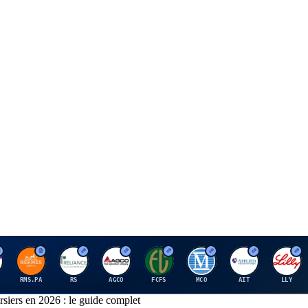
H
R
A
F
M
A
E
RMS.PA
RS
AGCO
FCFS
MCO
AIT
LLY
rsiers en 2026 : le guide complet