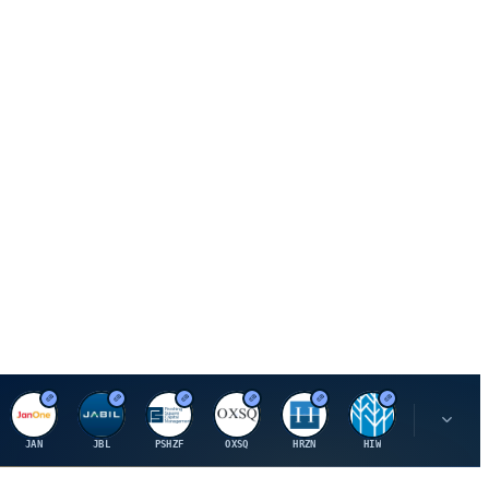
J
J
P
O
H
H
U
JAN
JBL
PSHZF
OXSQ
HRZN
HIW
UMH